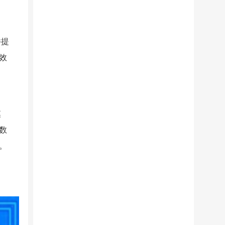
件提
效
模
数
。