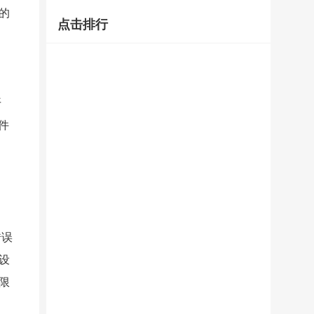
写
的
点击排行
转
换
器
开
货
件
运
问
答
错误
设
限