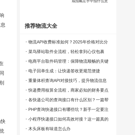
戒指戴左手中指什么意
物
响
流
信息
推荐物流大全
大
。
物流API收费标准如何？2025年价格对比分
全
析！
菜鸟驿站取件全流程，轻松拿到心仪包裹
物
电商平台取件码管理：保障物流顺畅的关键
在
电子回单生成：让快递签收更规范便捷
流
同
重量体积查询API对接技巧，提升物流信息
别
电
准确性
快递费用核算全流程，商家必知的财务要点
话
各快递公司的查询接口有什么区别？一篇帮
你彻底搞懂！
PHP查询快递接口有哪些坑？新手一定要注
大
意这些！
小程序快递接口如何高效对接？这一篇真的
码快
小
太实用了！
木头床板有味道怎么办
统