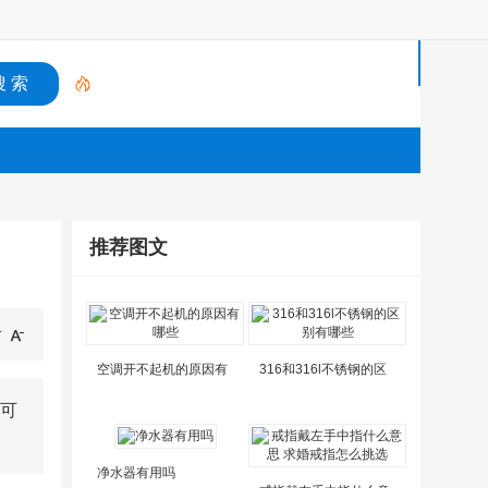
首
页
国
际
推荐图文
物
流
国
空调开不起机的原因有
316和316l不锈钢的区
际
可
转
净水器有用吗
运