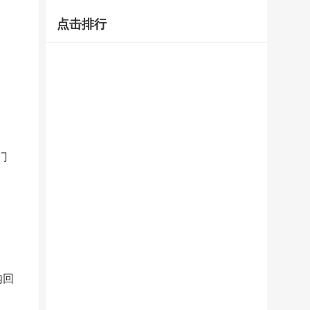
写
点击排行
转
换
器
货
运
门
问
答
内回