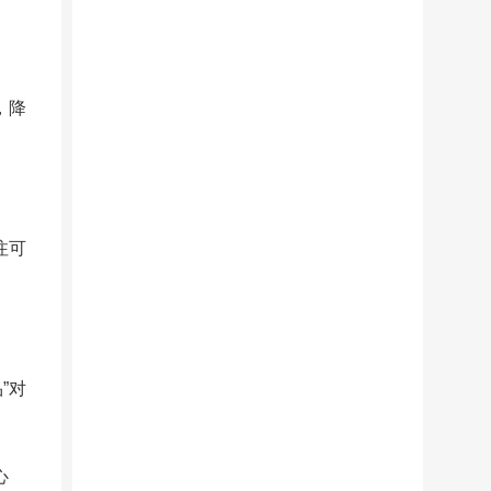
，降
注可
”对
心