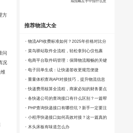
戒指戴左手中指什么意
物
理方
流
推荐物流大全
大
物流API收费标准如何？2025年价格对比分
全
析！
菜鸟驿站取件全流程，轻松拿到心仪包裹
量问
物
电商平台取件码管理：保障物流顺畅的关键
情况
电子回单生成：让快递签收更规范便捷
流
续维
重量体积查询API对接技巧，提升物流信息
电
准确性
快递费用核算全流程，商家必知的财务要点
话
各快递公司的查询接口有什么区别？一篇帮
你彻底搞懂！
PHP查询快递接口有哪些坑？新手一定要注
大
意这些！
小程序快递接口如何高效对接？这一篇真的
小
推
太实用了！
木头床板有味道怎么办