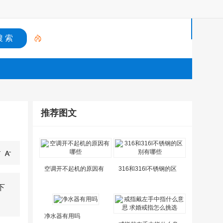
首
页
国
际
推荐图文
物
流
国
空调开不起机的原因有
316和316l不锈钢的区
际
下
转
净水器有用吗
运