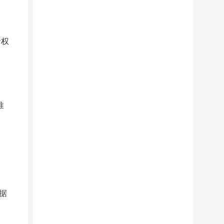
者权
推
据