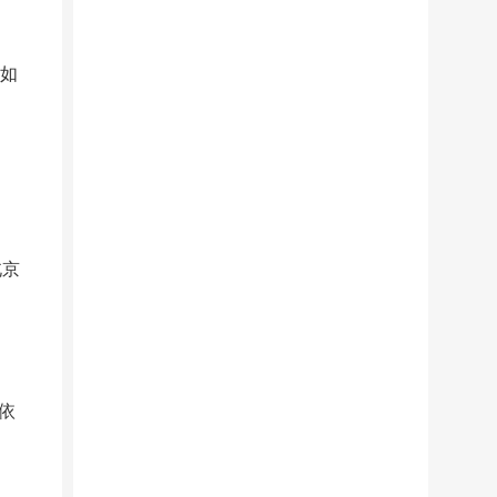
例如
北京
依